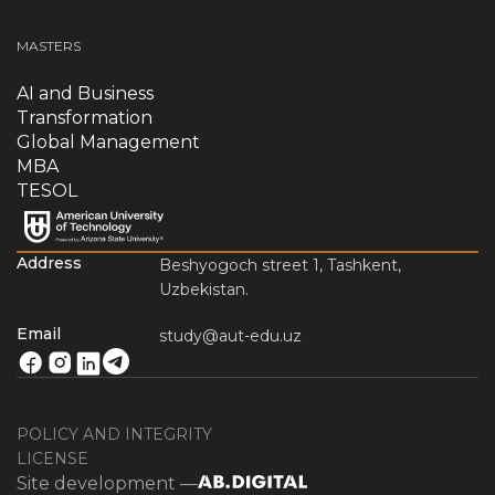
MASTERS
AI and Business
Transformation
Global Management
MBA
TESOL
Address
Beshyogoch street 1, Tashkent,
Uzbekistan.
Email
study@aut-edu.uz
POLICY AND INTEGRITY
LICENSE
Site development —