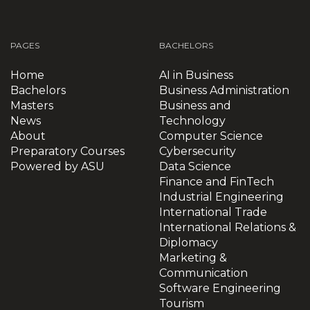
отбора).
программ бакалавриата и магистратуры. Для
практические примеры (case studies) и
получения дополнительной информации
задачи из реальной жизни для развития
абитуриентам рекомендуется обратиться в
прикладных навыков. Курс завершается
приемную комиссию.
PAGES
BACHELORS
комплексным итоговым экзаменом
университетского образца,
Home
AI in Business
предназначенным для оценки общей
Bachelors
Business Administration
готовности и усвоения предмета.
Masters
Business and
News
Technology
About
Computer Science
Preparatory Courses
Cybersecurity
Powered by ASU
Data Science
Finance and FinTech
Industrial Engineering
International Trade
International Relations &
Diplomacy
Marketing &
Communication
Software Engineering
Tourism