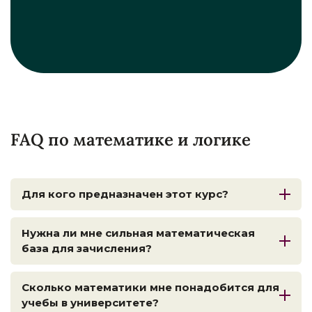
FAQ по математике и логике
Для кого предназначен этот курс?
Этот курс предназначен для учащихся 9–11
классов и недавних выпускников школ,
Нужна ли мне сильная математическая
которые готовятся к обучению в
база для зачисления?
университете или планируют сдавать SAT
Учитывая требования университетского
(Scholastic Assessment Test). Основное
уровня, настоятельно рекомендуется
Сколько математики мне понадобится для
внимание уделяется формированию
наличие твердых знаний школьной
учебы в университете?
прочного математического фундамента,