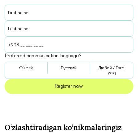
Preferred communication language?
O’zbek
Русский
Любой / Farqi
yo’q
O‘zlashtiradigan ko‘nikmalaringiz