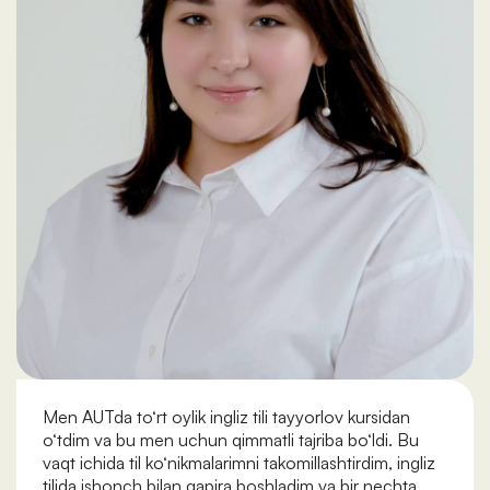
Men AUTda to‘rt oylik ingliz tili tayyorlov kursidan
o‘tdim va bu men uchun qimmatli tajriba bo‘ldi. Bu
vaqt ichida til ko‘nikmalarimni takomillashtirdim, ingliz
tilida ishonch bilan gapira boshladim va bir nechta