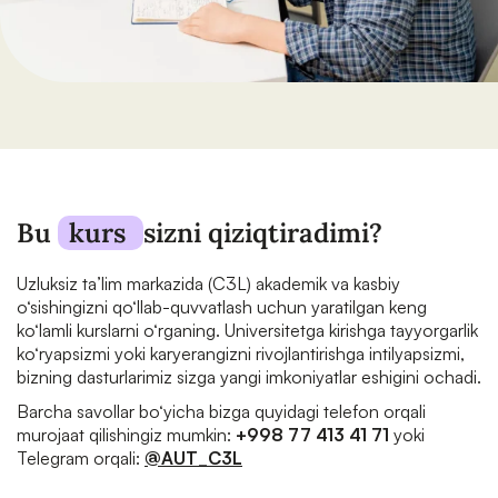
Bu
kurs
sizni qiziqtiradimi?
Uzluksiz ta’lim markazida (C3L) akademik va kasbiy
o‘sishingizni qo‘llab-quvvatlash uchun yaratilgan keng
ko‘lamli kurslarni o‘rganing. Universitetga kirishga tayyorgarlik
ko‘ryapsizmi yoki karyerangizni rivojlantirishga intilyapsizmi,
bizning dasturlarimiz sizga yangi imkoniyatlar eshigini ochadi.
Barcha savollar bo‘yicha bizga quyidagi telefon orqali
murojaat qilishingiz mumkin:
+998 77 413 41 71
yoki
Telegram orqali:
@AUT_C3L