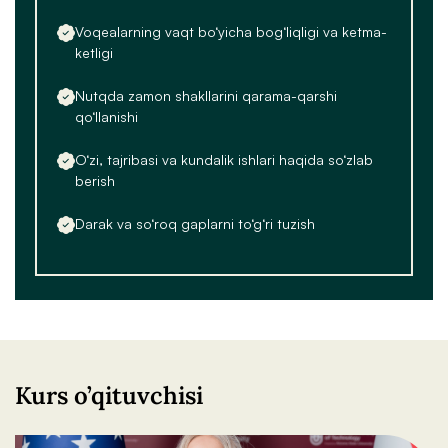
Voqealarning vaqt bo‘yicha bog‘liqligi va ketma-
ketligi
Nutqda zamon shakllarini qarama-qarshi
qo‘llanishi
O‘zi, tajribasi va kundalik ishlari haqida so‘zlab
berish
Darak va so‘roq gaplarni to‘g‘ri tuzish
Kurs o’qituvchisi