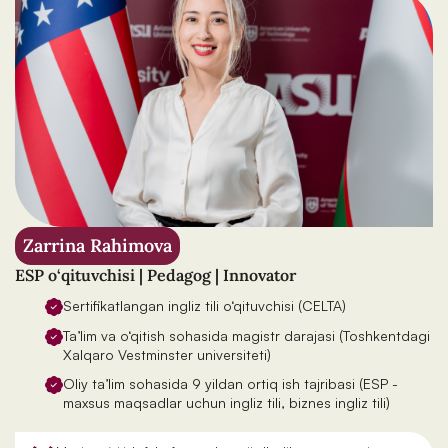
Zarrina Rahimova
ESP o‘qituvchisi | Pedagog | Innovator
Sertifikatlangan ingliz tili o‘qituvchisi (CELTA)
Ta’lim va o‘qitish sohasida magistr darajasi (Toshkentdagi
Xalqaro Vestminster universiteti)
Oliy ta’lim sohasida 9 yildan ortiq ish tajribasi (ESP -
maxsus maqsadlar uchun ingliz tili, biznes ingliz tili)