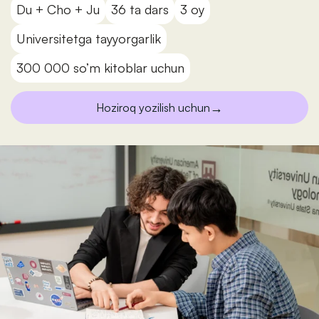
Du + Cho + Ju
36 ta dars
3 oy
Universitetga tayyorgarlik
300 000 so’m kitoblar uchun
→
Hoziroq yozilish uchun