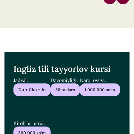
Ingliz tili tayyorlov kursi
Jadval:
Davomiyligi:
Narxi oyiga:
Du + Cho + Ju
36 ta dars
1 000 000 so‘m
Kitoblar narxi:
300 000 so‘m