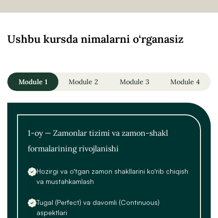
Ushbu kursda nimalarni o‘rganasiz
Module 1
Module 2
Module 3
Module 4
1-oy — Zamonlar tizimi va zamon-shakl
formalarining rivojlanishi
Hozirgi va o‘tgan zamon shakllarini ko‘rib chiqish
va mustahkamlash
Tugal (Perfect) va davomli (Continuous)
aspektlari