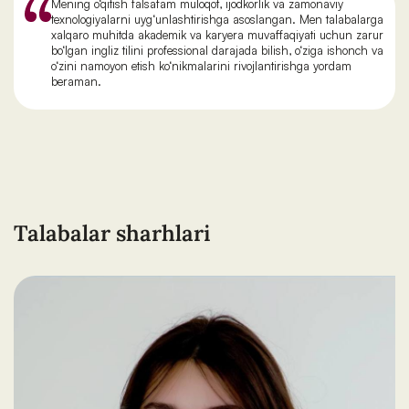
Mening o‘qitish falsafam muloqot, ijodkorlik va zamonaviy
texnologiyalarni uyg‘unlashtirishga asoslangan. Men talabalarga
xalqaro muhitda akademik va karyera muvaffaqiyati uchun zarur
bo‘lgan ingliz tilini professional darajada bilish, o‘ziga ishonch va
o‘zini namoyon etish ko‘nikmalarini rivojlantirishga yordam
beraman.
Talabalar sharhlari