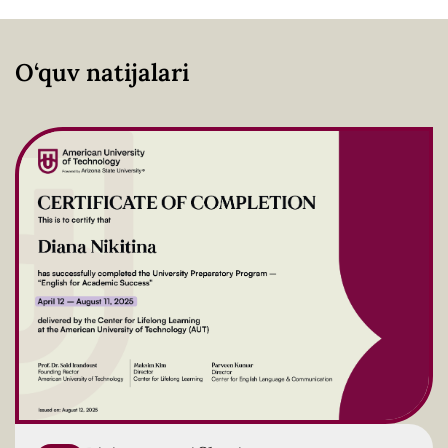
O‘quv natijalari