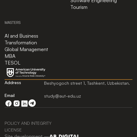
Software Engineering
Tourism
MASTERS
AI and Business
Transformation
Global Management
MBA
TESOL
Address
Beshyogoch street 1, Tashkent, Uzbekistan.
Email
study@aut-edu.uz
POLICY AND INTEGRITY
LICENSE
Site development —