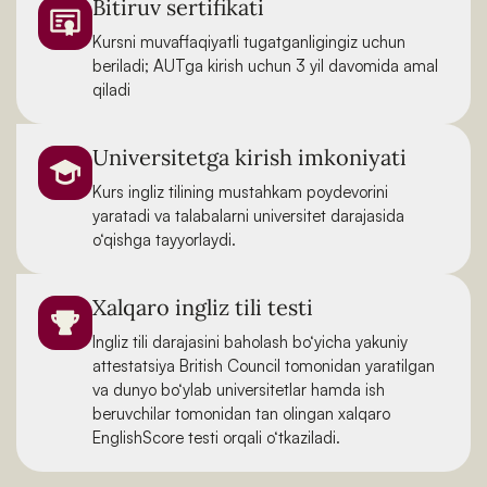
Bitiruv sertifikati
Kursni muvaffaqiyatli tugatganligingiz uchun
beriladi; AUTga kirish uchun 3 yil davomida amal
qiladi
Universitetga kirish imkoniyati
Kurs ingliz tilining mustahkam poydevorini
yaratadi va talabalarni universitet darajasida
o‘qishga tayyorlaydi.
Xalqaro ingliz tili testi
Ingliz tili darajasini baholash bo‘yicha yakuniy
attestatsiya British Council tomonidan yaratilgan
va dunyo bo‘ylab universitetlar hamda ish
beruvchilar tomonidan tan olingan xalqaro
EnglishScore testi orqali o‘tkaziladi.