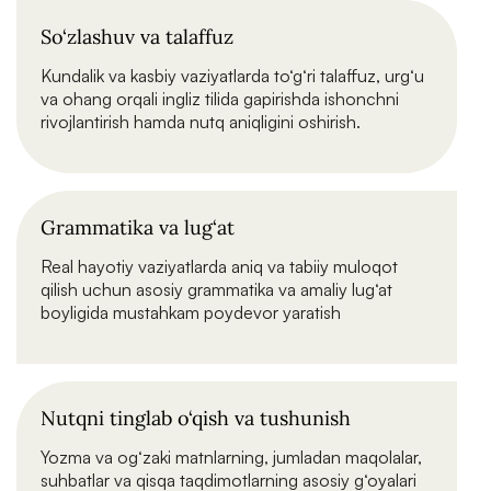
So‘zlashuv va talaffuz
Kundalik va kasbiy vaziyatlarda to‘g‘ri talaffuz, urg‘u
va ohang orqali ingliz tilida gapirishda ishonchni
rivojlantirish hamda nutq aniqligini oshirish.
Grammatika va lug‘at
Real hayotiy vaziyatlarda aniq va tabiiy muloqot
qilish uchun asosiy grammatika va amaliy lug‘at
boyligida mustahkam poydevor yaratish
Nutqni tinglab o‘qish va tushunish
Yozma va og‘zaki matnlarning, jumladan maqolalar,
suhbatlar va qisqa taqdimotlarning asosiy g‘oyalari